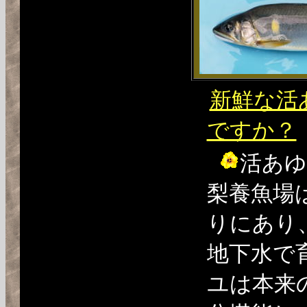
新鮮な活
ですか？
活あゆ
梨養魚場
りにあり
地下水で
ユは本来