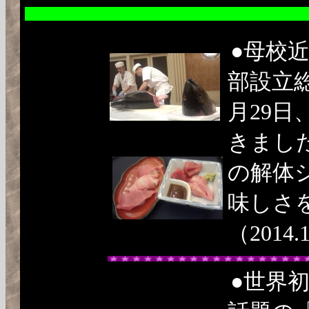
●母校
部設立
月29日
きまし
の解体
味しさ
（2014.
●世界