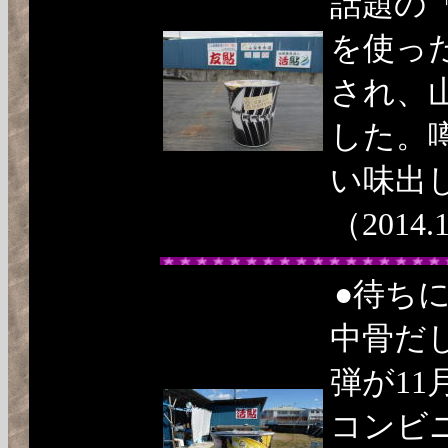
話題の
を使った
され、
した。
い味出
（2014.
●
待ち
中骨だ
弾が11
コンビ