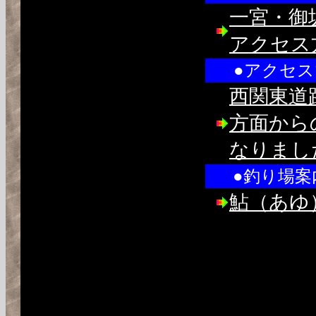
一宮・御
アクセス
●アクセ
西関東道
方面から
なりまし
●釣り場案
鮎（あゆ