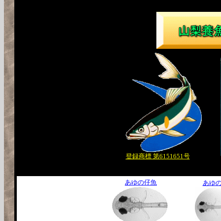
登録商標 第6151651号
あゆの仔魚
あゆ