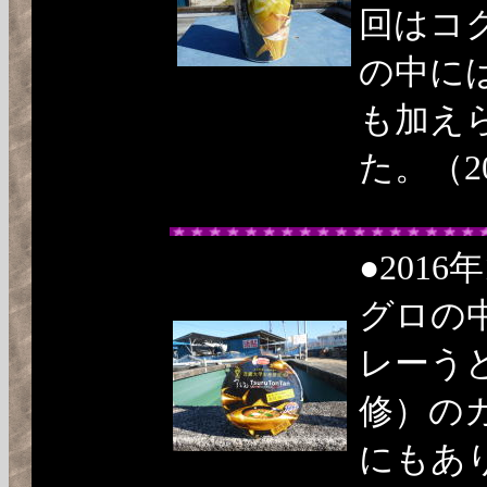
回はコ
の中に
も加え
た。（201
●201
グロの
レーう
修）の
にもあ