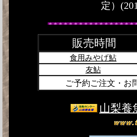
定）(2016
販売時間
食用みやげ鮎
友鮎
ご予約ご注文・お
山梨養