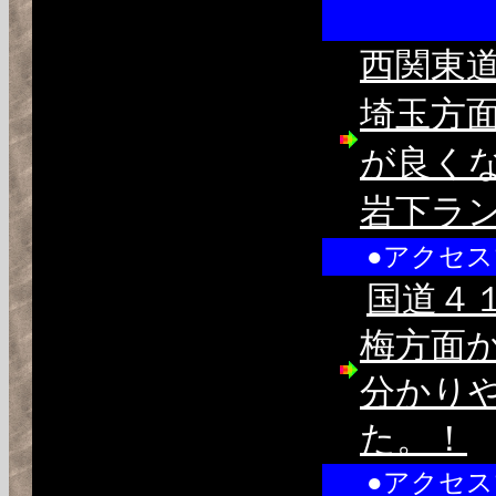
西関東
埼玉方
が良く
岩下ラ
●アクセ
国道４
梅方面
分かり
た。！
●アクセ