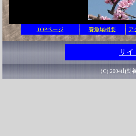
TOPページ
養魚場概要
ア
サイ
（C) 2004山梨養魚場