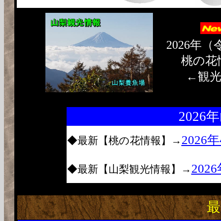
2026年
桃の花
←観
202
2026
◆最新【桃の花情報】→
202
◆最新【山梨観光情報】→
最